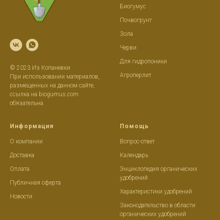
Биогумус
Почвогрунт
Зола
Черви
Д
ля гидропоники
© 2023 Из Копаневки
Агроперлит
При использовании материалов,
размещенных на данном сайте,
ссылка на biogumus.com
обязательна.
Информация
Помощь
О компании
Вопрос-ответ
Доставка
Календар
ь
Оплата
Энциклопедия органических
удобрений
Публичная оферта
Характеристики удобрений
Новости
Законодательство в области
органических удобрений