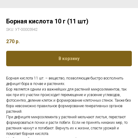
Борная кислота 10 г (11 шт)
SKU:
УТ-00003942
270
р.
В корзину
Борная кислота 11 шт. – вещество, позволяющее быстро восполнить
дефицит бора в почве и растениях.
Бор является одним из важнейших для растений микроэлементов, так
как при его участии происходит перемещение и усвоение углеводов,
фотосинтез, деление клеток и формирование клеточных стенок. Также без
бора невозможно правильное формирование генеративных органов
растений.
При дефиците микроэлемента у растений мельчают листья, перестают
формироваться почки и расти побеги. Если не принять никаких мер, то
растения чахнут и погибают. Вернуть их к жизни, спасти урожай и
помогает борная кислота.