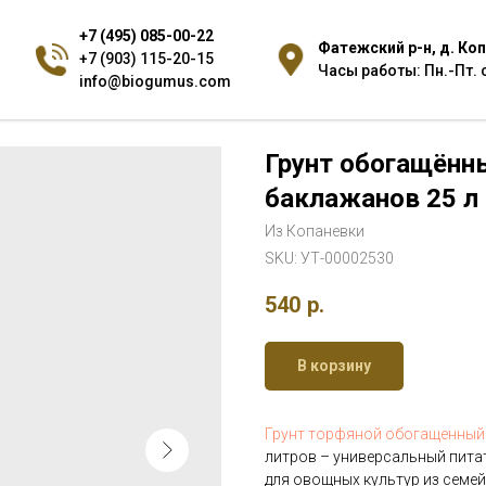
+7 (495) 085-00-22
Фатежский р-н, д. Коп
+7 (903) 115-20-15
Часы работы: Пн.-Пт. с
info@biogumus.com
Грунт обогащённы
баклажанов 25 л
Из Копаневки
SKU:
УТ-00002530
540
р.
В корзину
Грунт торфяной обогащенны
литров – универсальный пита
для овощных культур из семе