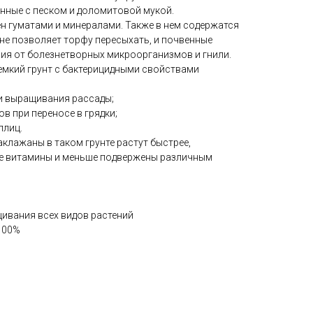
нные с песком и доломитовой мукой.
н гуматами и минералами. Также в нем содержатся
не позволяет торфу пересыхать, и почвенные
ия от болезнетворных микроорганизмов и гнили.
мкий грунт с бактерицидными свойствами
 выращивания рассады;
 при переносе в грядки;
плиц.
аклажаны в таком грунте растут быстрее,
е витамины и меньше подвержены различным
щивания всех видов растений
100%