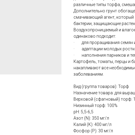
различные типы торфа, смеша
Дополнительно грунт обогаще
смачивающий агент, который 
бактерии, защищающие растен
Воздухопроницаемый и влагое
одинаково подходит:
· для проращивания семян и
· адаптации молодых ростков
· наполнения парников и те
Картофель, томаты, перцы и б
накапливают все необходимы
заболеваниям.
Вид (группа товаров): Торф
Назначение товара: для выра
Верховой (сфагновый) торф: 
Низинный торф: 100%
pH: 5,5-6,5
Азот (N): 350 мг/л
Калий (K): 400 мг/л
Фосфор (P): 30 мг/л