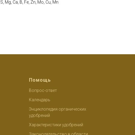
Mg, Ca, B, Fe, Zn, Mo, Cu, Mn
Помощь
Вопрос-ответ
Календар
ь
Энциклопедия органических
удобрений
Характеристики удобрений
Законодательство в области