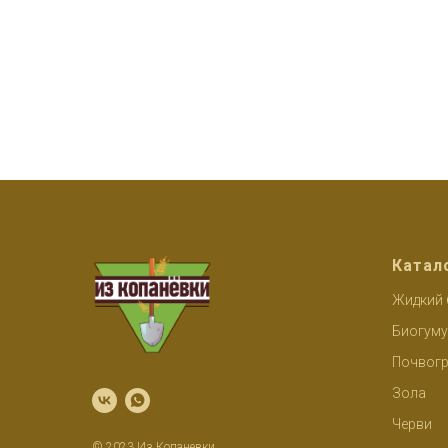
Катал
Жидкий 
Биогуму
Почвогр
Зола
Черви
© 2023 Из Копаневки