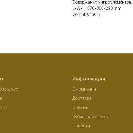
Содержание микроэлементов: S, 
LxWxH: 370x300x220 mm
Weight: 9450 g
ог
Информация
биогумус
О компании
с
Доставка
унт
Оплата
Публичная оферта
Новости